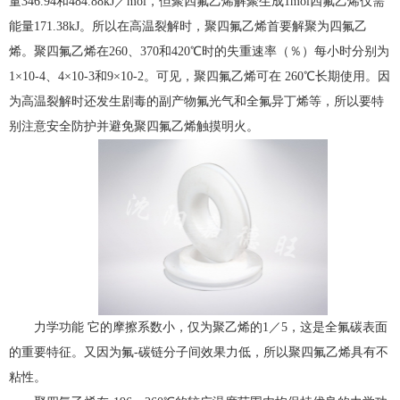
量346.94和484.88kJ／mol，但聚四氟乙烯解聚生成1mol四氟乙烯仅需
能量171.38kJ。所以在高温裂解时，聚四氟乙烯首要解聚为四氟乙
烯。聚四氟乙烯在260、370和420℃时的失重速率（％）每小时分别为
1×10-4、4×10-3和9×10-2。可见，聚四氟乙烯可在 260℃长期使用。因
为高温裂解时还发生剧毒的副产物氟光气和全氟异丁烯等，所以要特
别注意安全防护并避免聚四氟乙烯触摸明火。
力学功能 它的摩擦系数小，仅为聚乙烯的1／5，这是全氟碳表面
的重要特征。又因为氟-碳链分子间效果力低，所以聚四氟乙烯具有不
粘性。