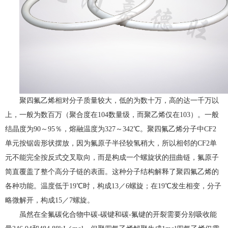
聚四氟乙烯相对分子质量较大，低的为数十万，高的达一千万以
上，一般为数百万（聚合度在104数量级，而聚乙烯仅在103）。一般
结晶度为90～95％，熔融温度为327～342℃。聚四氟乙烯分子中CF2
单元按锯齿形状摆放，因为氟原子半径较氢稍大，所以相邻的CF2单
元不能完全按反式交叉取向，而是构成一个螺旋状的扭曲链，氟原子
简直覆盖了整个高分子链的表面。这种分子结构解释了聚四氟乙烯的
各种功能。温度低于19℃时，构成13／6螺旋；在19℃发生相变，分子
略微解开，构成15／7螺旋。
虽然在全氟碳化合物中碳-碳键和碳-氟键的开裂需要分别吸收能